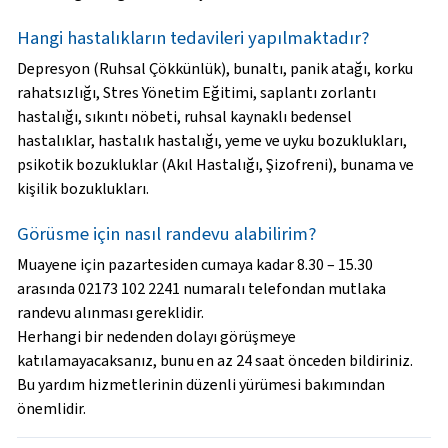
Hangi hastalıkların tedavileri yapılmaktadır?
Depresyon (Ruhsal Çökkünlük), bunaltı, panik atağı, korku
rahatsızlığı, Stres Yönetim Eğitimi, saplantı zorlantı
hastalığı, sıkıntı nöbeti, ruhsal kaynaklı bedensel
hastalıklar, hastalık hastalığı, yeme ve uyku bozuklukları,
psikotik bozukluklar (Akıl Hastalığı, Şizofreni), bunama ve
kişilik bozuklukları.
Görüsme için nasıl randevu alabilirim?
Muayene için pazartesiden cumaya kadar
8.30 – 15.30
arasında
02173 102 2241
numaralı telefondan mutlaka
randevu alınması gereklidir.
Herhangi bir nedenden dolayı görüşmeye
katılamayacaksanız, bunu en az
24 saat önceden
bildiriniz.
Bu yardım hizmetlerinin düzenli yürümesi bakımından
önemlidir.