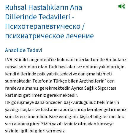
Ruhsal Hastalıkların Ana
Dillerinde Tedavileri -
Психотерапевтическо /
психиатрическое лечение
Anadilde Tedavi
LVR-Klinik Langenfeld’de bulunan Interkulturelle Ambulanz
ruhsal sorunları olan Türk hastaları ve onların yakınları için
kendi dillerinde psikiyatrik tedavi ve danışma hizmeti
sunmaktadır. Telefonla Türkçe bilen Arzthelferin`den
randevu almanız gerekmektedir. Ayrıca Sağlık Sigortası
kartınızı getirmeniz gerekmektedir.
Ilk görüşmeye daha önceden baş-vurdugunuz hekimlerin
yazdıgı ilaçlari ve hastane raporlarını da beraber getirmeniz
son derece önemlidir. Bize verdiginiz kişisel bilgiler meslek
sırrı alanına girer. Sizin yazılı izniniz olmadan kimseye
sizinle ilgili bilgileri vermeyiz.