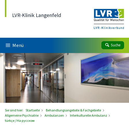
Direkt zum Inhalt
LVR-Klinik Langenfeld
Menü
Suche
Sie sind hier:
Startseite
Behandlungsangebote & Fachgebiete
Allgemeine Psychiatrie
Ambulanzen
Interkulturelle Ambulanz
türkçe / На русском