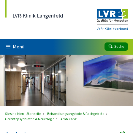
Direkt zum Inhalt
LVR-Klinik Langenfeld
Menü
Suche
Sie sind hier:
Startseite
Behandlungsangebote & Fachgebiete
Gerontopsychiatrie & Neurologie
Ambulanz