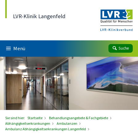
Direkt zum Inhalt
LVR-Klinik Langenfeld
Menü
Suche
Sie sind hier:
Startseite
Behandlungsangebote & Fachgebiete
Abhängigkeitserkrankungen
Ambulanzen
Ambulanz Abhängigkeitserkrankungen Langenfeld